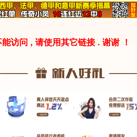
鹰坠落》：这是一部描述美国军队在索马里执行任务的电影。影片
塑造了英勇无畏、忠诚敬业的战士形象，同时深刻描绘了人性。《
。