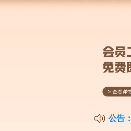
首页
足球新闻
篮球新闻
体育知识
当前位置：
首页
体育问答
包含纳积兰vs塔多姆预
正文
包含纳积兰vs塔多姆预测的词
江湖小子
/
2025-04-10 14:49:11
/
2
V
管理员
此篇文章发布距今已超过
本篇文章给大家谈谈纳积兰vs塔多姆预测，以