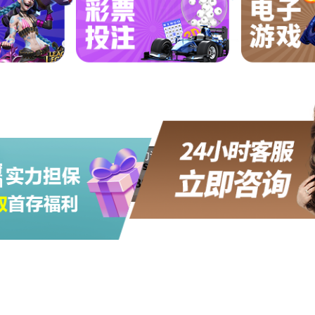
，不知道你从中找到你需要的信息了吗 ？如果你还想了解更多这方
纳积兰vs塔多姆预测
阅读
海报
分享
}
哈萨克斯坦vs圣马力诺赛前预测{球速体育登录入口
5894.CC}
-04-10
2025-04-10
下一篇 »