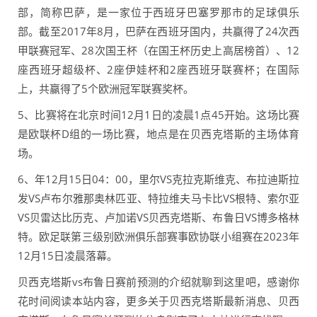
部，简称巴萨，是一家位于西班牙巴塞罗那市的足球俱乐
部。截至2017年8月，巴萨在西班牙国内，共赢得了24次西
甲联赛冠军、28次国王杯（在国王杯历史上高居榜首）、12
座西班牙超级杯、2座伊娃杯和2座西班牙联赛杯；在国际
上，共赢得了5个欧洲冠军联赛奖杯。
5、比赛将在北京时间12月1日的凌晨1点45开始。这场比赛
是欧联杯D组的一场比赛，地点是在贝西克塔斯的主场体育
场。
6、年12月15日04：00，里尔VS克拉克斯维克、布拉迪斯拉
发VS卢布尔雅那奥林匹亚、特拉维夫马卡比VS根特、索尔亚
VS贝雷达比历克、卢加诺VS贝西克塔斯、布鲁日VS博多格林
特。欧足联第三级别欧洲俱乐部赛事欧协联小组赛在2023年
12月15日凌晨落幕。
贝西克塔斯vs布鲁日赛前预测的介绍就聊到这里吧，感谢你
花时间阅读本站内容，更多关于贝西克塔斯最新消息、贝西