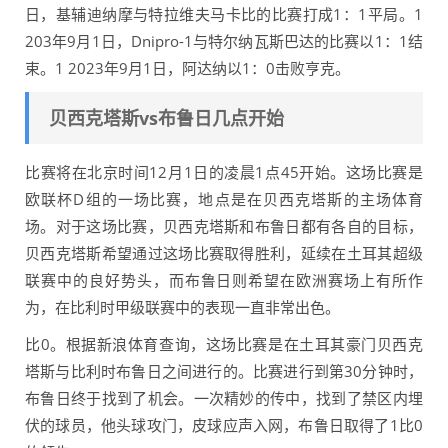
日，基辅迪纳摩与特拉维夫马卡比的比赛打成1：1平局。1
203年9月1日，Dnipro-1与特尔纳瓦斯巴达的比赛以1：1结
束。1 2023年9月1日，阿达纳以1：0击败亨克。
贝西克塔斯vs布鲁日几点开始
比赛将在北京时间12月1日的凌晨1点45开始。这场比赛是
欧联杯D组的一场比赛，地点是在贝西克塔斯的主场体育
场。对于这场比赛，贝西克塔斯和布鲁日都有各自的目标，
贝西克塔斯希望通过这场比赛取得胜利，延续在土耳其超级
联赛中的良好势头，而布鲁日则希望在欧洲赛场上有所作
为，在比利时甲级联赛中的表现一直非常出色。
比0。根据新浪体育查询，这场比赛是在土耳其豪门贝西克
塔斯与比利时布鲁日之间进行的。比赛进行到第30分钟时，
布鲁日终于找到了机会。一次精妙的传中，找到了禁区内埋
伏的球员，他头球攻门，皮球应声入网，布鲁日取得了1比0