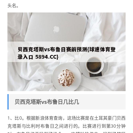
头名。
贝西克塔斯vs布鲁日几比几
1、比0。根据新浪体育查询，这场比赛是在土耳其豪门贝西
克塔斯与比利时布鲁日之间进行的。比赛进行到第30分钟