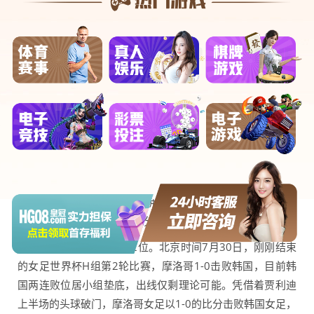
势第二出线。
年8月7日，东道主澳大利亚队在与丹麦女足的2023女足世
界杯1/8决赛中以2比0的比分获胜，成功晋级八强。 法国女
足 2023年8月8日，在澳大利亚阿德莱德举行的2023年国际
足联女足世界杯1/8决赛中，法国队以4比0的比分战胜摩洛
哥队，顺利晋级八强。
月24日，在澳大利亚墨尔本举行的2023年国际足联女足世
界杯H组小组赛中，德国队以6比0战胜摩洛哥队。德国女足
的实力与夺冠热门地位德国女足不仅在本届女足世界杯上展
现出了强大的实力，同时也拥有着丰富的赛事经验。德国女
足曾两次夺得世界杯冠军，分别是在2003年和2007年。
摩洛哥女足世界排名第72位。北京时间7月30日，刚刚结束
的女足世界杯H组第2轮比赛，摩洛哥1-0击败韩国，目前韩
国两连败位居小组垫底，出线仅剩理论可能。凭借着贾利迪
上半场的头球破门，摩洛哥女足以1-0的比分击败韩国女足，